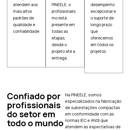
atendem aos
PINEELE, o
desempenho
mais altos
profissionalis
excepcional e
padrões de
mo está
o suporte de
qualidade e
presente em
longo prazo
confiabilidade
todas as
que
.
etapas,
oferecemos
desde o
em todos os
projeto até a
projetos.
entrega.
Confiado por
Na PINEELE, somos
especializados na fabricação
profissionais
de subestações compactas
do setor em
em conformidade com as
todo o mundo
normas IEC e ANSI que
atendem às expectativas de