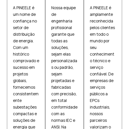
A PINEELE é
Nossa equipe
A PINEELE é
um nome de
de
amplamente
confiança no
engenharia
reconhecida
setor de
profissional
pelos clientes
distribuição
garante que
em todo o
de energia.
todas as
mundo por
Com um
soluções,
seu
histórico
sejam elas
conheciment
comprovado e
personalizada
o técnico e
sucesso em
s ou padrão,
serviço
projetos
sejam
confiável. De
globais,
projetadas e
empresas de
fornecemos
fabricadas
serviços
consistentem
com precisão,
públicos a
ente
em total
EPCs
subestações
conformidade
industriais,
compactas e
com as
nossos
soluções de
normas IEC e
parceiros
energia que
ANSI. Na
valorizam o