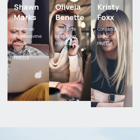
Shawn
Oliveia
Kristy
Marks
Benette
Foxx
Diretor de
Diretor de
Contador
Desenvolvime
Marketing,
sênior,
nto de
PINEELE
PINEELE
Negócios,
PINEELE