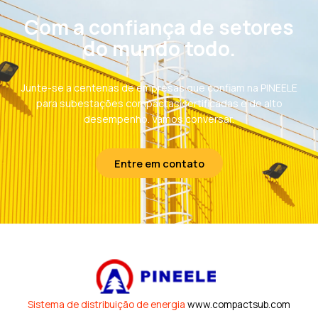
Com a confiança de setores
do mundo todo.
Junte-se a centenas de empresas que confiam na PINEELE
para subestações compactas certificadas e de alto
desempenho. Vamos conversar.
Entre em contato
Sistema de distribuição de energia
www.compactsub.com