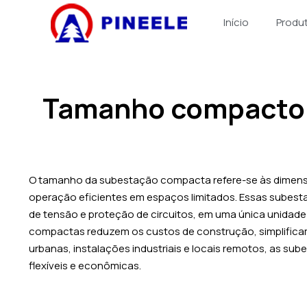
Pular
Início
Produ
para
o
conteúdo
Tamanho compacto 
O tamanho da subestação compacta refere-se às dimensõ
operação eficientes em espaços limitados. Essas sube
de tensão e proteção de circuitos, em uma única unidad
compactas reduzem os custos de construção, simplificam
urbanas, instalações industriais e locais remotos, as s
flexíveis e econômicas.