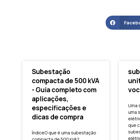
Faceb
Subestação
sub
compacta de 500 kVA
uni
- Guia completo com
voc
aplicações,
Uma s
especificações e
uma s
dicas de compra
elétr
que c
subes
ÍndiceO que é uma subestação
elétri
compacta de 500 kVA?