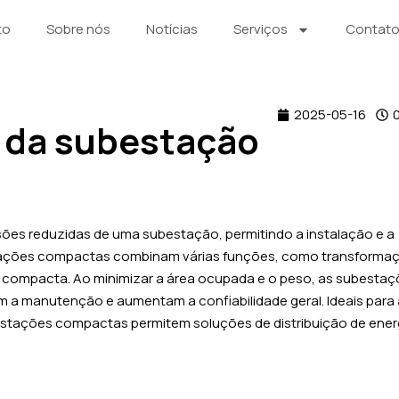
to
Sobre nós
Notícias
Serviços
Contat
2025-05-16
0
da subestação
es reduzidas de uma subestação, permitindo a instalação e a
stações compactas combinam várias funções, como transforma
e compacta. Ao minimizar a área ocupada e o peso, as subesta
 a manutenção e aumentam a confiabilidade geral. Ideais para
ubestações compactas permitem soluções de distribuição de ener