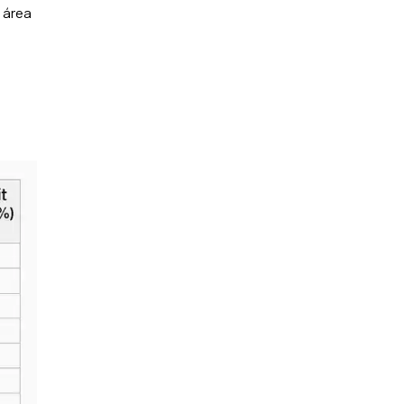
 área
e