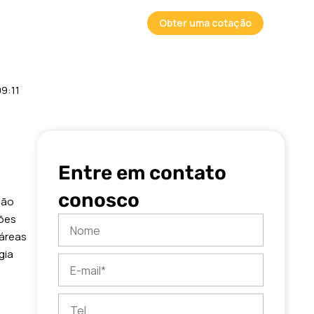
o
Obter uma cotação
9:11
Entre em contato
conosco
ção
ções
Nome
 áreas
gia
E-
mail
Tel