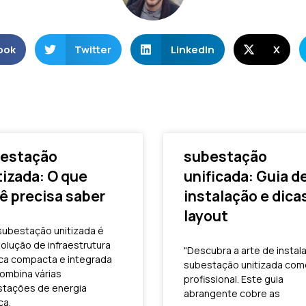
ook
Twitter
LinkedIn
X
estação
subestação
tizada: O que
unificada: Guia d
ê precisa saber
instalação e dica
layout
ubestação unitizada é
olução de infraestrutura
"Descubra a arte de instal
ica compacta e integrada
subestação unitizada co
ombina várias
profissional. Este guia
tações de energia
abrangente cobre as
ca.