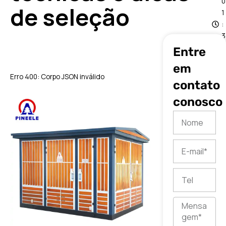
0
de seleção
1
:
3
9
Entre
em
Erro 400: Corpo JSON inválido
contato
conosco
Nome
E-
mail
Tel
Mensagem