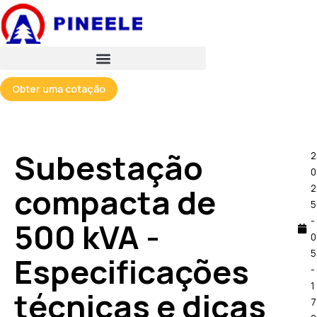
Pular
para
o
conteúdo
Obter uma cotação
Subestação
2
0
compacta de
2
5
-
500 kVA -
0
5
Especificações
-
1
técnicas e dicas
7