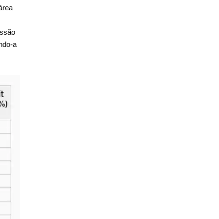
área
issão
ando-a