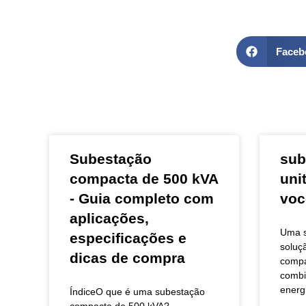
Faceb
Subestação
sub
compacta de 500 kVA
uni
- Guia completo com
voc
aplicações,
Uma s
especificações e
soluçã
dicas de compra
compa
combi
energi
ÍndiceO que é uma subestação
compacta de 500 kVA?