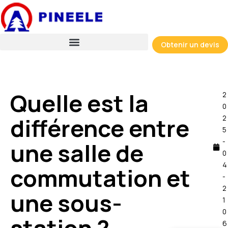
Skip
to
content
Obtenir un devis
Quelle est la
2
0
différence entre
2
5
-
une salle de
0
4
commutation et
-
2
une sous-
1
0
6