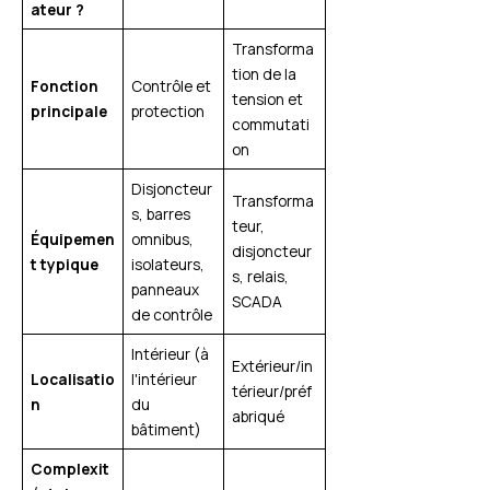
ateur ?
Transforma
tion de la
Fonction
Contrôle et
tension et
principale
protection
commutati
on
Disjoncteur
Transforma
s, barres
teur,
Équipemen
omnibus,
disjoncteur
t typique
isolateurs,
s, relais,
panneaux
SCADA
de contrôle
Intérieur (à
Extérieur/in
Localisatio
l'intérieur
térieur/préf
n
du
abriqué
bâtiment)
Complexit