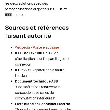
les deux solutions avec des
personnalisations alignées sur
CEI
,
IS
et
IEEE
normes.
Sources et références
faisant autorité
Wikipedia - Poste électrique
IEEE Std C37.100.1™
: Guide
d'application pour l'appareillage de
connexion
IEC 62271
: Appareillage à haute
tension
Document technique ABB
:
"Considérations relatives à la
conception des salles de
commutation intérieures"
Livre blanc de Schneider Electric
:
"Sous-stations numériques dans les