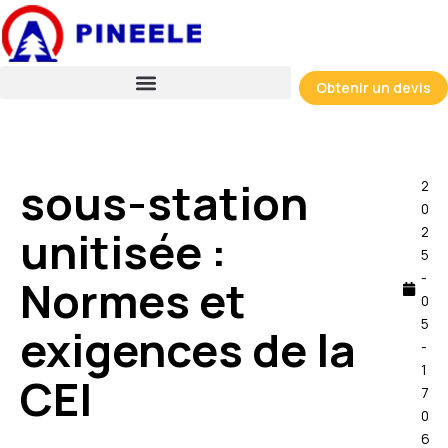
Skip
to
content
Obtenir un devis
sous-station
2
0
unitisée :
2
5
-
Normes et
0
5
exigences de la
-
1
CEI
7
0
6