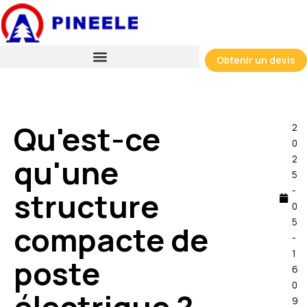
Skip
to
content
Obtenir un devis
Qu'est-ce
2
0
qu'une
2
5
-
structure
0
5
compacte de
-
1
poste
6
0
9