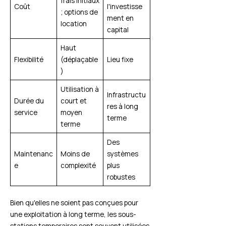
frais initiaux
Coût
l'investisse
; options de
ment en
location
capital
Haut
Flexibilité
(déplaçable
Lieu fixe
)
Utilisation à
Infrastructu
Durée du
court et
res à long
service
moyen
terme
terme
Des
Maintenanc
Moins de
systèmes
e
complexité
plus
robustes
Bien qu'elles ne soient pas conçues pour
une exploitation à long terme, les sous-
stations temporaires sont souvent utilisées