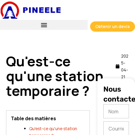
Skip
to
content
Obtenir un devis
Qu'est-ce
202
5-
qu'une station
04-
21
06:0
temporaire ?
Nous
7
contacte
Nom
Table des matières
Courriel
Qu'est-ce qu'une station