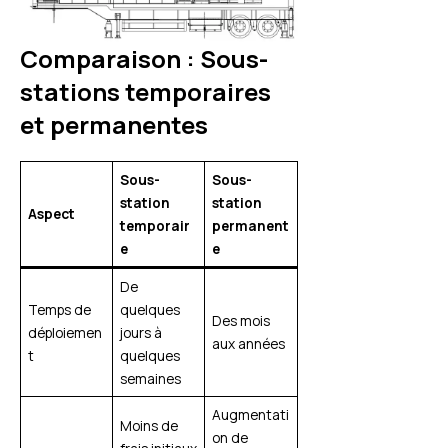
Comparaison : Sous-
stations temporaires
et permanentes
Sous-
Sous-
station
station
Aspect
temporair
permanent
e
e
De
Temps de
quelques
Des mois
déploiemen
jours à
aux années
t
quelques
semaines
Augmentati
Moins de
on de