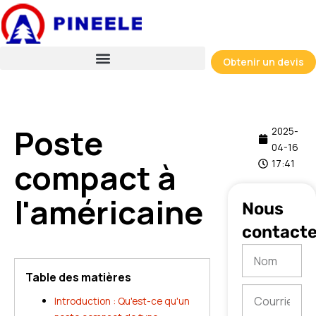
Skip
to
content
Obtenir un devis
Poste
2025-
04-16
compact à
17:41
l'américaine
Nous
contacte
Nom
Table des matières
Courriel
Introduction : Qu'est-ce qu'un