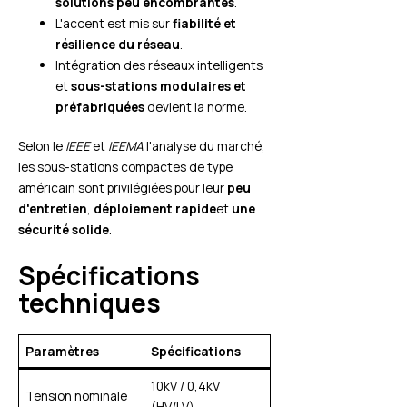
solutions peu encombrantes
.
L'accent est mis sur
fiabilité et
résilience du réseau
.
Intégration des réseaux intelligents
et
sous-stations modulaires et
préfabriquées
devient la norme.
Selon le
IEEE
et
IEEMA
l'analyse du marché,
les sous-stations compactes de type
américain sont privilégiées pour leur
peu
d'entretien
,
déploiement rapide
et
une
sécurité solide
.
Spécifications
techniques
Paramètres
Spécifications
10kV / 0,4kV
Tension nominale
(HV/LV)