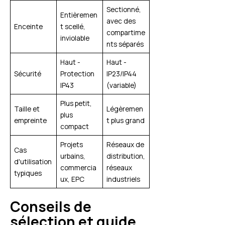
Sectionné,
Entièremen
avec des
Enceinte
t scellé,
compartime
inviolable
nts séparés
Haut -
Haut -
Sécurité
Protection
IP23/IP44
IP43
(variable)
Plus petit,
Taille et
Légèremen
plus
empreinte
t plus grand
compact
Projets
Réseaux de
Cas
urbains,
distribution,
d'utilisation
commercia
réseaux
typiques
ux, EPC
industriels
Conseils de
sélection et guide