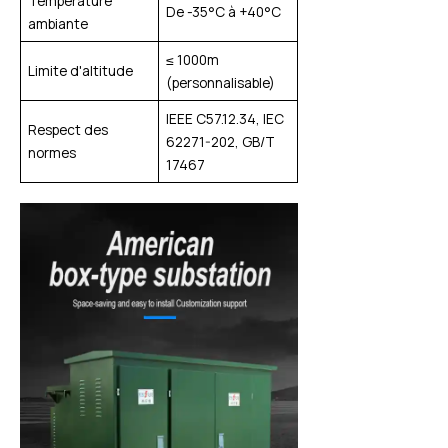
Température
De -35°C à +40°C
ambiante
≤ 1000m
Limite d'altitude
(personnalisable)
IEEE C57.12.34, IEC
Respect des
62271-202, GB/T
normes
17467