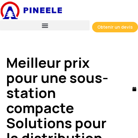
Skip
to
content
Obtenir un devis
Meilleur prix
pour une sous-
station
compacte
Solutions pour