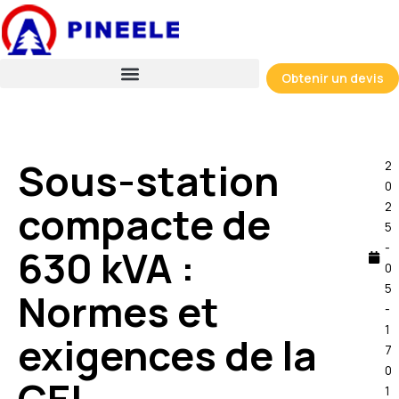
Skip
to
content
Obtenir un devis
Sous-station
2
0
compacte de
2
5
-
630 kVA :
0
5
Normes et
-
1
exigences de la
7
0
1