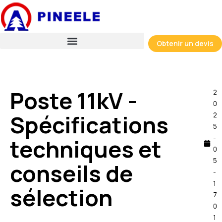
Skip
to
content
Obtenir un devis
Poste 11kV -
2
0
Spécifications
2
5
-
techniques et
0
5
conseils de
-
1
sélection
7
0
1