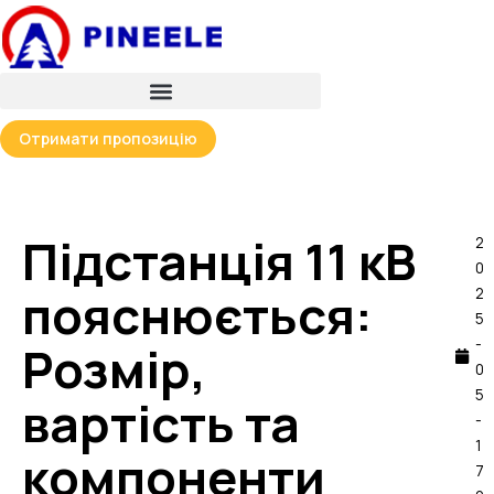
Перейти
до
вмісту
Отримати пропозицію
Підстанція 11 кВ
2
0
пояснюється:
2
5
-
Розмір,
0
5
вартість та
-
1
компоненти
7