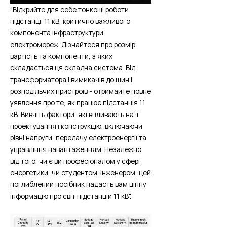
"Відкрийте для себе тонкощі роботи
підстанції 11 кВ, критично важливого
компонента інфраструктури
електромереж. Дізнайтеся про розмір,
вартість та компоненти, з яких
складається ця складна система. Від
трансформатора і вимикачів до шин і
розподільчих пристроїв - отримайте повне
уявлення про те, як працює підстанція 11
кВ. Вивчіть фактори, які впливають на її
проектування і конструкцію, включаючи
рівні напруги, передачу електроенергії та
управління навантаженням. Незалежно
від того, чи є ви професіоналом у сфері
енергетики, чи студентом-інженером, цей
поглиблений посібник надасть вам цінну
інформацію про світ підстанцій 11 кВ".