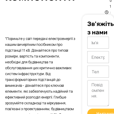
0
1
:
1
Зв'яжіт
0
з нами
"Пориньте у світ передачі електроенергії з
Ім'я
нашим вичерпним посібником про
підстанції 11 кВ. Дізнайтеся про типові
Електронна
розміри, вартість та компоненти,
пошта
необхідні для будівництва та
обслуговування цих критично важливих
Тел
систем інфраструктури. Від
трансформаторних підстанцій до
Повідомлення
вимикачів - дізнайтеся про ключові
елементи, які забезпечують надійний та
ефективний розподіл енергії. Глибше
зрозумійте складнощі та міркування,
пов'язані з проектуванням, будівництвом
Надіслат