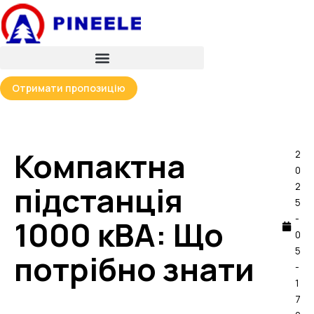
Перейти
до
вмісту
Отримати пропозицію
Компактна
2
0
підстанція
2
5
-
1000 кВА: Що
0
5
потрібно знати
-
1
7