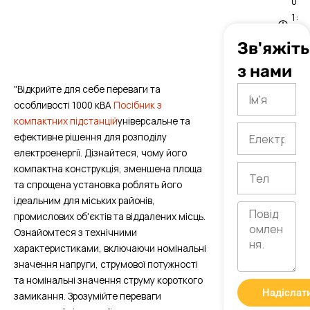
0
1:
0
Зв'яжіт
8
з нами
"Відкрийте для себе переваги та
Ім'я
особливості 1000 кВА
Посібник з
компактних підстанцій
універсальне та
Електронна
ефективне рішення для розподілу
пошта
електроенергії. Дізнайтеся, чому його
компактна конструкція, зменшена площа
Тел
та спрощена установка роблять його
ідеальним для міських районів,
Повідомлення
промислових об'єктів та віддалених місць.
Ознайомтеся з технічними
характеристиками, включаючи номінальні
значення напруги, струмової потужності
та номінальні значення струму короткого
Надіслат
замикання. Зрозумійте переваги