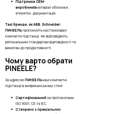
Підтримка OEM-
виробників
матеріал оболонки,
етикетки, документація
Такі бренди, як ABB
,
Schneider
і
ПИНЕЕЛЬ
пропонують кастомізовані
компактні підстанції, які відповідають
регіональним стандартам відповідності та
вимогам до продуктивності.
Чому варто обрати
PINEELE?
За адресою
ПИНЕЕЛЬ
наші компактні
підстанції в американському стилі:
Сертифікований
за протоколами
ISO 9001, CE та IEC
Створено з преміальних