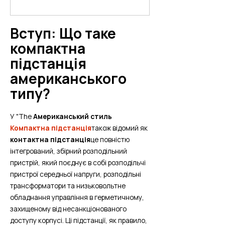
Вступ: Що таке
компактна
підстанція
американського
типу?
У "The
Американський стиль
Компактна підстанція
також відомий як
контактна підстанція
це повністю
інтегрований, збірний розподільний
пристрій, який поєднує в собі розподільчі
пристрої середньої напруги, розподільні
трансформатори та низьковольтне
обладнання управління в герметичному,
захищеному від несанкціонованого
доступу корпусі. Ці підстанції, як правило,