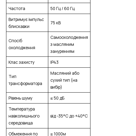
Частота
50 Гц / 60 Гц
Витримує імпульс
75 кВ
блискавки
Самоохолодження
Спосіб
з масляним
охолодження
зануренням
Клас захисту
IP43
Масляний або
Тип
сухий тип (на
трансформатора
вибір)
Рівень шуму
≤ 50 дБ
Температура
навколишнього
від -35°C до +40°C
середовища
Обмеження по
≤ 1000м