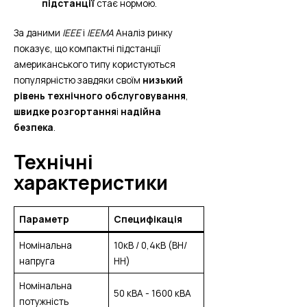
підстанції
стає нормою.
За даними
IEEE
і
IEEMA
Аналіз ринку
показує, що компактні підстанції
американського типу користуються
популярністю завдяки своїм
низький
рівень технічного обслуговування
,
швидке розгортання
і
надійна
безпека
.
Технічні
характеристики
Параметр
Специфікація
Номінальна
10кВ / 0,4кВ (ВН/
напруга
НН)
Номінальна
50 кВА - 1600 кВА
потужність