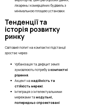
лікарень і комерційних будівель з
мінімальною площею установки.
Тенденції та
історія розвитку
ринку
Світовий попит на компактні підстанції
зростає через:
Урбанізація та дефіцит землі
зумовлюють потребу в
компактні
рішення
.
Акцент на
надійність та
стійкість мережі
.
Інтеграція з інтелектуальними
мережами та
модульні,
попередньо спроектовані