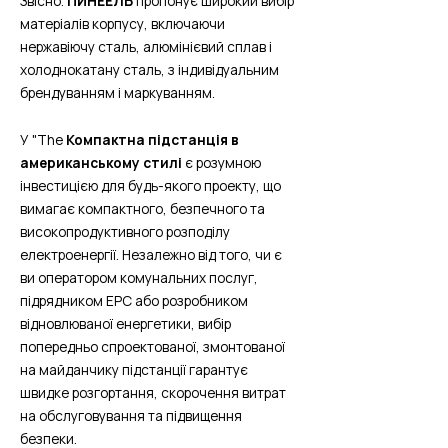
Звісно.
ПИНЕЕЛЬ
пропонує широкий вибір
матеріалів корпусу, включаючи
нержавіючу сталь, алюмінієвий сплав і
холоднокатану сталь, з індивідуальним
брендуванням і маркуванням.
У "The
Компактна підстанція в
американському стилі
є розумною
інвестицією для будь-якого проекту, що
вимагає компактного, безпечного та
високопродуктивного розподілу
електроенергії. Незалежно від того, чи є
ви оператором комунальних послуг,
підрядником EPC або розробником
відновлюваної енергетики, вибір
попередньо спроектованої, змонтованої
на майданчику підстанції гарантує
швидке розгортання, скорочення витрат
на обслуговування та підвищення
безпеки.