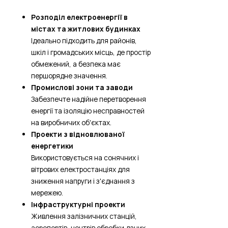
Розподіл електроенергії в
містах та житлових будинках
Ідеально підходить для районів,
шкіл і громадських місць, де простір
обмежений, а безпека має
першорядне значення.
Промислові зони та заводи
Забезпечте надійне перетворення
енергії та ізоляцію несправностей
на виробничих об'єктах.
Проекти з відновлюваної
енергетики
Використовується на сонячних і
вітрових електростанціях для
зниження напруги і з'єднання з
мережею.
Інфраструктурні проекти
Живлення залізничних станцій,
аеропортів, центрів обробки даних,