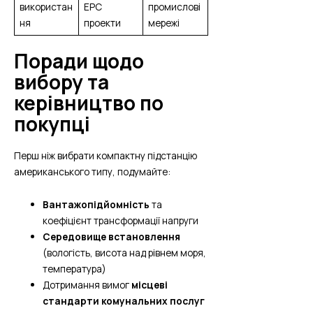
використан
EPC
промислові
ня
проекти
мережі
Поради щодо
вибору та
керівництво по
покупці
Перш ніж вибрати компактну підстанцію
американського типу, подумайте:
Вантажопідйомність
та
коефіцієнт трансформації напруги
Середовище встановлення
(вологість, висота над рівнем моря,
температура)
Дотримання вимог
місцеві
стандарти комунальних послуг