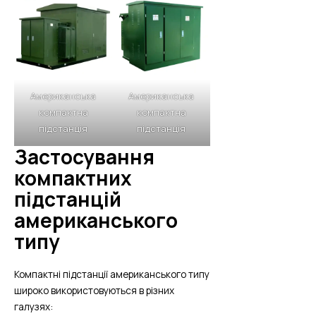
Американська
Американська
компактна
компактна
підстанція
підстанція
Застосування
компактних
підстанцій
американського
типу
Компактні підстанції американського типу
широко використовуються в різних
галузях: