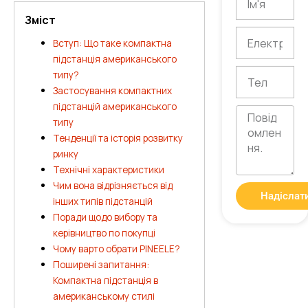
Зміст
Електронна
Вступ: Що таке компактна
пошта
підстанція американського
Тел
типу?
Застосування компактних
підстанцій американського
Повідомлення
типу
Тенденції та історія розвитку
ринку
Технічні характеристики
Чим вона відрізняється від
Надіслат
інших типів підстанцій
Поради щодо вибору та
керівництво по покупці
Чому варто обрати PINEELE?
Поширені запитання:
Компактна підстанція в
американському стилі