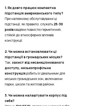
1. Як довго працює компактна
підстанція американського типу?
При належному обслуговуванні ці
підстанції, як правило, служать
25-30
років
завдяки повністю герметичній,
стійкій до атмосферних впливів
конструкції.
2. Чи можна встановлювати ці
підстанції в громадських місцях?
Так.
захист від несанкціонованого
доступу, низькопрофільна
конструкція
робить їх ідеальними для
міських громадських зон, включаючи
парки, школи та житлові райони.
3. Чи можна налаштувати корпус під
себе?