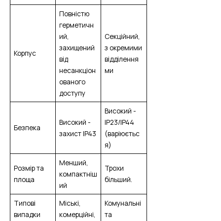
Повністю
герметичн
ий,
Секційний,
захищений
з окремими
Корпус
від
відділення
несанкціон
ми
ованого
доступу
Високий -
Високий -
IP23/IP44
Безпека
захист IP43
(варіюєтьс
я)
Менший,
Розмір та
Трохи
компактніш
площа
більший.
ий
Типові
Міські,
Комунальні
випадки
комерційні,
та