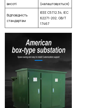
висоті
(налаштовується)
IEEE C57.12.34, IEC
Відповідність
62271-202, GB/T
стандартам
17467