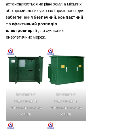
встановлюються на рівні землі в міських
або промислових умовах і призначені для
забезпечення
безпечний, компактний
та ефективний розподіл
електроенергії
для сучасних
енергетичних мереж.
Компактна
Компактна
підстанція в
підстанція в
американському
американському
стилі
стилі