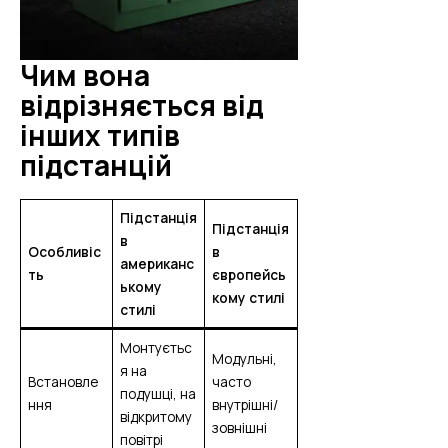
Чим вона
відрізняється від
інших типів
підстанцій
Підстанція
Підстанція
в
Особливіс
в
американс
ть
європейсь
ькому
кому стилі
стилі
Монтуєтьс
Модульні,
я на
Встановле
часто
подушці, на
ння
внутрішні/
відкритому
зовнішні
повітрі