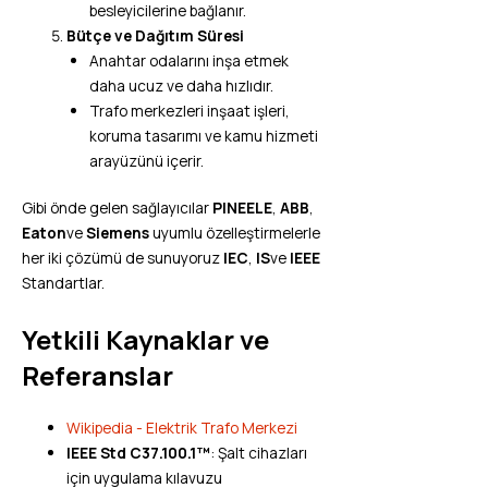
besleyicilerine bağlanır.
Bütçe ve Dağıtım Süresi
Anahtar odalarını inşa etmek
daha ucuz ve daha hızlıdır.
Trafo merkezleri inşaat işleri,
koruma tasarımı ve kamu hizmeti
arayüzünü içerir.
Gibi önde gelen sağlayıcılar
PINEELE
,
ABB
,
Eaton
ve
Siemens
uyumlu özelleştirmelerle
her iki çözümü de sunuyoruz
IEC
,
IS
ve
IEEE
Standartlar.
Yetkili Kaynaklar ve
Referanslar
Wikipedia - Elektrik Trafo Merkezi
IEEE Std C37.100.1™
: Şalt cihazları
için uygulama kılavuzu