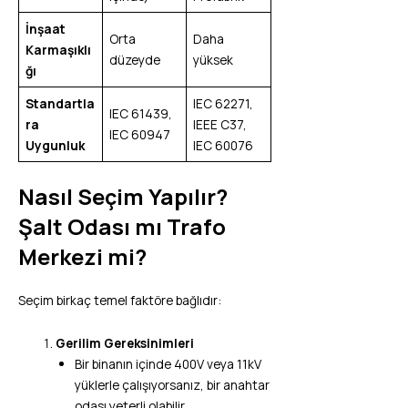
İnşaat
Orta
Daha
Karmaşıklı
düzeyde
yüksek
ğı
Standartla
IEC 62271,
IEC 61439,
ra
IEEE C37,
IEC 60947
Uygunluk
IEC 60076
Nasıl Seçim Yapılır?
Şalt Odası mı Trafo
Merkezi mi?
Seçim birkaç temel faktöre bağlıdır:
Gerilim Gereksinimleri
Bir binanın içinde 400V veya 11kV
yüklerle çalışıyorsanız, bir anahtar
odası yeterli olabilir.