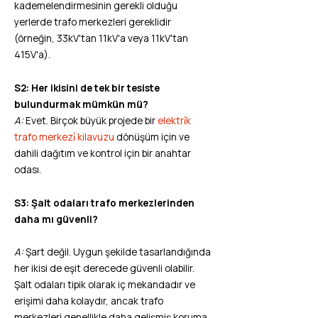
kademelendirmesinin gerekli olduğu
yerlerde trafo merkezleri gereklidir
(örneğin, 33kV'tan 11kV'a veya 11kV'tan
415V'a).
S2: Her ikisini de tek bir tesiste
bulundurmak mümkün mü?
A:
Evet. Birçok büyük projede bir
elektri̇k
trafo merkezi̇ kilavuzu
dönüşüm için ve
dahili dağıtım ve kontrol için bir anahtar
odası.
S3: Şalt odaları trafo merkezlerinden
daha mı güvenli?
A:
Şart değil. Uygun şekilde tasarlandığında
her ikisi de eşit derecede güvenli olabilir.
Şalt odaları tipik olarak iç mekandadır ve
erişimi daha kolaydır, ancak trafo
merkezleri genellikle daha gelişmiş koruma