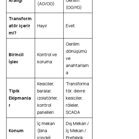
Aralığı
Gerilim
(AG/OG)
(OG/YG)
Transform
atör içerir
Hayır
Evet
mi?
Gerilim
dönüşümü
Birincil
Kontrol ve
ve
İşlev
koruma
anahtarlam
a
Kesiciler,
Transforma
Tipik
baralar,
tör, devre
Ekipmanla
izolatörler,
kesiciler,
r
kontrol
röleler,
panelleri
SCADA
İç mekan
Dış Mekan /
Konum
(bina
İç Mekan /
içinde)
Prefabrik