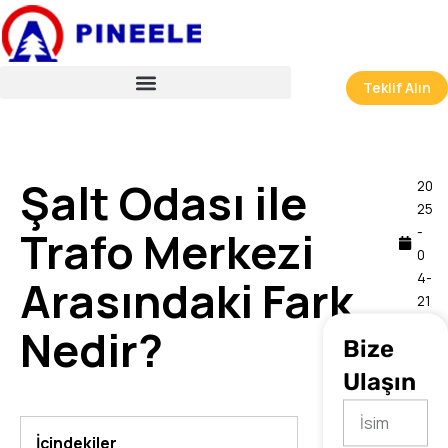
İçeriğe
atla
Teklif Alın
Şalt Odası ile
20
25
Trafo Merkezi
-
0
4-
Arasındaki Fark
21
0
Nedir?
Bize
6:
23
Ulaşın
İsim
İçindekiler