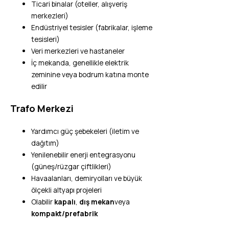
Ticari binalar (oteller, alışveriş
merkezleri)
Endüstriyel tesisler (fabrikalar, işleme
tesisleri)
Veri merkezleri ve hastaneler
İç mekanda, genellikle elektrik
zeminine veya bodrum katına monte
edilir
Trafo Merkezi
Yardımcı güç şebekeleri (iletim ve
dağıtım)
Yenilenebilir enerji entegrasyonu
(güneş/rüzgar çiftlikleri)
Havaalanları, demiryolları ve büyük
ölçekli altyapı projeleri
Olabilir
kapalı
,
dış mekan
veya
kompakt/prefabrik