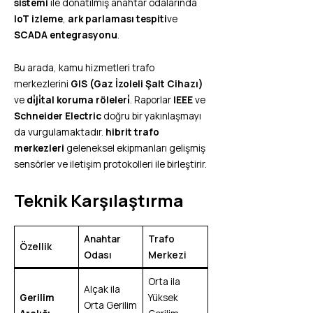
sistemi
ile donatılmış anahtar odalarında
IoT izleme
,
ark parlaması tespiti
ve
SCADA entegrasyonu
.
Bu arada, kamu hizmetleri trafo
merkezlerini
GIS (Gaz İzoleli Şalt Cihazı)
ve
di̇ji̇tal koruma röleleri̇
. Raporlar
IEEE
ve
Schneider Electric
doğru bir yakınlaşmayı
da vurgulamaktadır.
hibrit trafo
merkezleri
geleneksel ekipmanları gelişmiş
sensörler ve iletişim protokolleri ile birleştirir.
Teknik Karşılaştırma
Anahtar
Trafo
Özellik
Odası
Merkezi
Orta ila
Alçak ila
Gerilim
Yüksek
Orta Gerilim