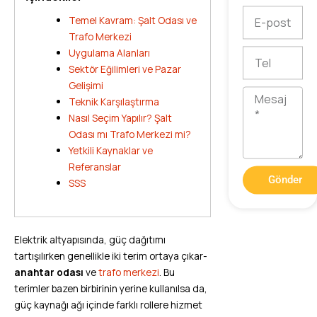
E-
Temel Kavram: Şalt Odası ve
posta
Trafo Merkezi
Uygulama Alanları
Tel
Sektör Eğilimleri ve Pazar
Gelişimi
Mesaj
Teknik Karşılaştırma
Nasıl Seçim Yapılır? Şalt
Odası mı Trafo Merkezi mi?
Yetkili Kaynaklar ve
Referanslar
Gönder
SSS
Elektrik altyapısında, güç dağıtımı
tartışılırken genellikle iki terim ortaya çıkar-
anahtar odası
ve
trafo merkezi
. Bu
terimler bazen birbirinin yerine kullanılsa da,
güç kaynağı ağı içinde farklı rollere hizmet