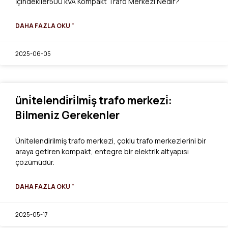
İçindekiler500 kVA Kompakt Trafo Merkezi Nedir?
DAHA FAZLA OKU "
2025-06-05
üni̇telendi̇ri̇lmi̇ş trafo merkezi̇:
Bilmeniz Gerekenler
Ünitelendirilmiş trafo merkezi, çoklu trafo merkezlerini bir
araya getiren kompakt, entegre bir elektrik altyapısı
çözümüdür.
DAHA FAZLA OKU "
2025-05-17