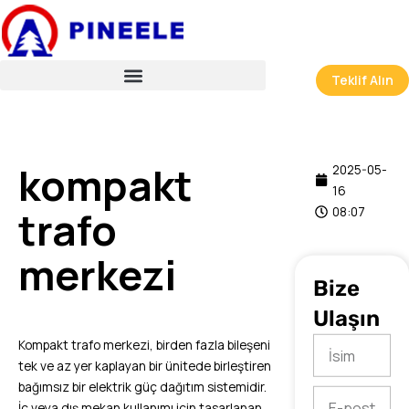
İçeriğe
atla
Teklif Alın
kompakt
2025-05-
16
trafo
08:07
merkezi
Bize
Ulaşın
İsim
Kompakt trafo merkezi, birden fazla bileşeni
tek ve az yer kaplayan bir ünitede birleştiren
bağımsız bir elektrik güç dağıtım sistemidir.
E-
İç veya dış mekan kullanımı için tasarlanan