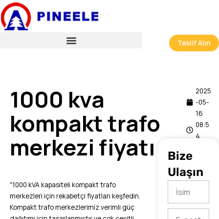
İçeriğe
atla
Teklif Alın
1000 kva
2025
-05-
kompakt trafo
16
08:5
4
merkezi fiyatı
Bize
Ulaşın
"1000 kVA kapasiteli kompakt trafo
İsim
merkezleri için rekabetçi fiyatları keşfedin.
Kompakt trafo merkezlerimiz verimli güç
E-
dağıtımı için tasarlanmıştır ve çok çeşitli