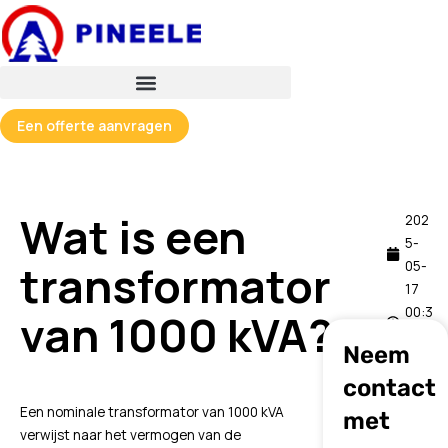
Spring
naar
de
inhoud
Een offerte aanvragen
Wat is een
202
5-
transformator
05-
17
00:3
van 1000 kVA?
5
Neem
contact
Een nominale transformator van 1000 kVA
met
verwijst naar het vermogen van de