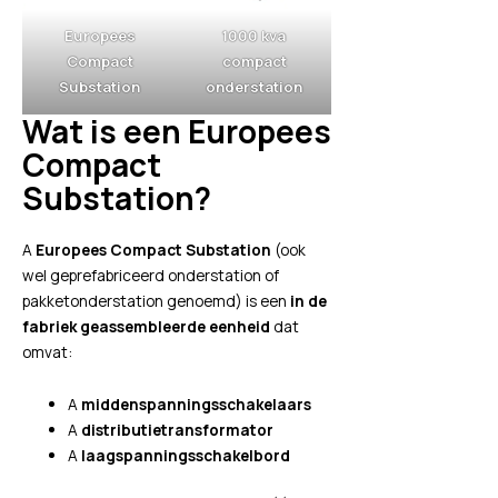
Europees
1000 kva
Compact
compact
Substation
onderstation
Wat is een Europees
Compact
Substation?
A
Europees Compact Substation
(ook
wel geprefabriceerd onderstation of
pakketonderstation genoemd) is een
in de
fabriek geassembleerde eenheid
dat
omvat:
A
middenspanningsschakelaars
A
distributietransformator
A
laagspanningsschakelbord