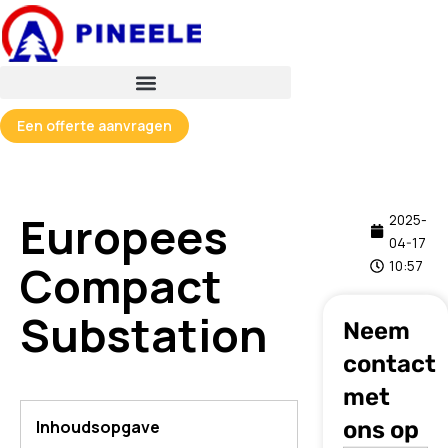
Spring
naar
de
inhoud
Een offerte aanvragen
Europees
2025-
04-17
Compact
10:57
Substation
Neem
contact
met
ons op
Inhoudsopgave