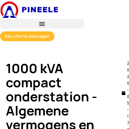
Spring
naar
de
inhoud
Een offerte aanvragen
1000 kVA
compact
-
onderstation -
Algemene
-
1
vermogens en