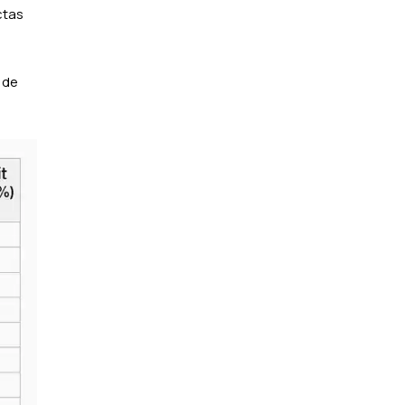
ctas
 de