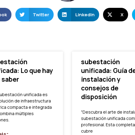
ook
Twitter
LinkedIn
X
estación
subestación
ficada: Lo que hay
unificada: Guía d
 saber
instalación y
consejos de
ubestación unificada es
disposición
olución de infraestructura
rica compacta e integrada
"Descubra el arte de instal
ombina múltiples
subestación unificada com
ones.
profesional. Esta completa
cubre
MÁS "