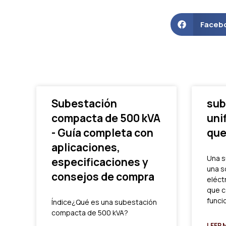
Faceb
Subestación
sub
compacta de 500 kVA
uni
- Guía completa con
que
aplicaciones,
Una s
especificaciones y
una s
consejos de compra
eléct
que c
funci
Índice¿Qué es una subestación
compacta de 500 kVA?
LEER 