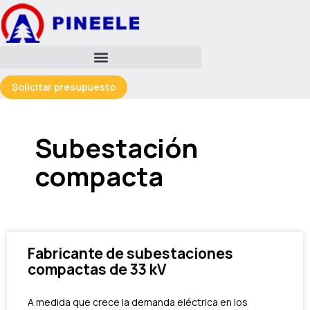
跳
至
内
容
Solicitar presupuesto
Subestación
compacta
Fabricante de subestaciones
compactas de 33 kV
A medida que crece la demanda eléctrica en los