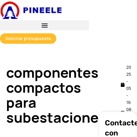
跳
至
内
容
Solicitar presupuesto
componentes
20
25
compactos
-
05
-
para
16
08:
subestaciones
23
Contact
con