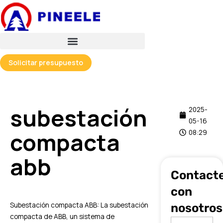
跳
至
内
容
Solicitar presupuesto
subestación
2025-
05-16
compacta
08:29
abb
Contact
con
Subestación compacta ABB: La subestación
nosotros
compacta de ABB, un sistema de
Nombre