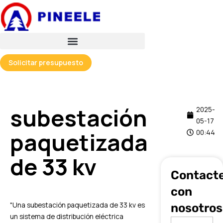
跳
至
内
容
Solicitar presupuesto
subestación
2025-
05-17
paquetizada
00:44
de 33 kv
Contact
con
"Una subestación paquetizada de 33 kv es
nosotros
un sistema de distribución eléctrica
Nombre