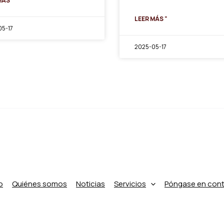
MÁS "
LEER MÁS "
5-17
2025-05-17
o
Quiénes somos
Noticias
Servicios
Póngase en con