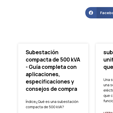
Faceb
Subestación
sub
compacta de 500 kVA
uni
- Guía completa con
que
aplicaciones,
Una s
especificaciones y
una s
consejos de compra
eléct
que c
funci
Índice¿Qué es una subestación
compacta de 500 kVA?