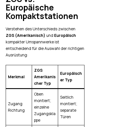
Europäische
Kompaktstationen
Verstehen des Unterschieds zwischen
ZGS (Amerikanisch)
und
Europäisch
kompakter Umspannwerke ist
entscheidend für die Auswahl der richtigen
Ausrüstung:
ZGS
Europäisch
Merkmal
Amerikanis
er Typ
cher Typ
Oben
Seitlich
montiert;
Zugang
montiert;
einzelne
Richtung
separate
Zugangskla
Türen
ppe