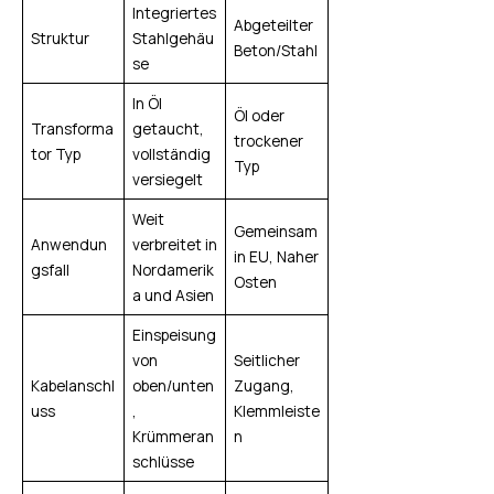
Integriertes
Abgeteilter
Struktur
Stahlgehäu
Beton/Stahl
se
In Öl
Öl oder
Transforma
getaucht,
trockener
tor Typ
vollständig
Typ
versiegelt
Weit
Gemeinsam
Anwendun
verbreitet in
in EU, Naher
gsfall
Nordamerik
Osten
a und Asien
Einspeisung
von
Seitlicher
Kabelanschl
oben/unten
Zugang,
uss
,
Klemmleiste
Krümmeran
n
schlüsse