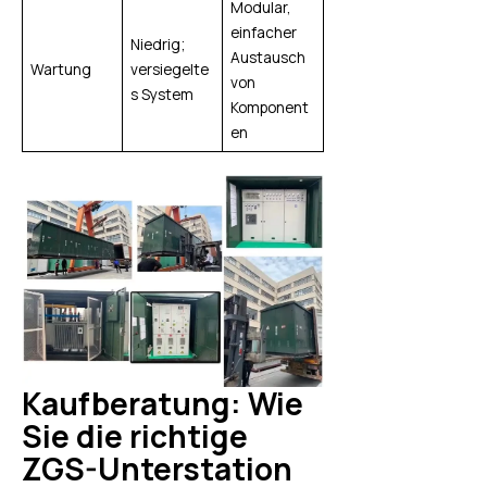
Modular,
einfacher
Niedrig;
Austausch
Wartung
versiegelte
von
s System
Komponent
en
Kaufberatung: Wie
Sie die richtige
ZGS-Unterstation