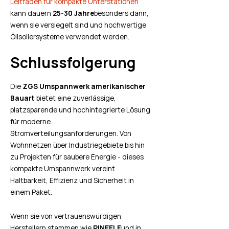
Leitfaden für kompakte Unterstationen
kann dauern
25-30 Jahre
besonders dann,
wenn sie versiegelt sind und hochwertige
Ölisoliersysteme verwendet werden.
Schlussfolgerung
Die
ZGS Umspannwerk amerikanischer
Bauart
bietet eine zuverlässige,
platzsparende und hochintegrierte Lösung
für moderne
Stromverteilungsanforderungen. Von
Wohnnetzen über Industriegebiete bis hin
zu Projekten für saubere Energie - dieses
kompakte Umspannwerk vereint
Haltbarkeit, Effizienz und Sicherheit in
einem Paket.
Wenn sie von vertrauenswürdigen
Herstellern stammen wie
PINEELE
und in