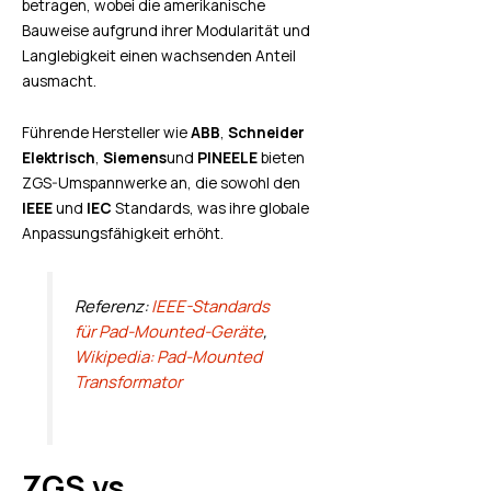
betragen, wobei die amerikanische
Bauweise aufgrund ihrer Modularität und
Langlebigkeit einen wachsenden Anteil
ausmacht.
Führende Hersteller wie
ABB
,
Schneider
Elektrisch
,
Siemens
und
PINEELE
bieten
ZGS-Umspannwerke an, die sowohl den
IEEE
und
IEC
Standards, was ihre globale
Anpassungsfähigkeit erhöht.
Referenz:
IEEE-Standards
für Pad-Mounted-Geräte
,
Wikipedia: Pad-Mounted
Transformator
ZGS vs.