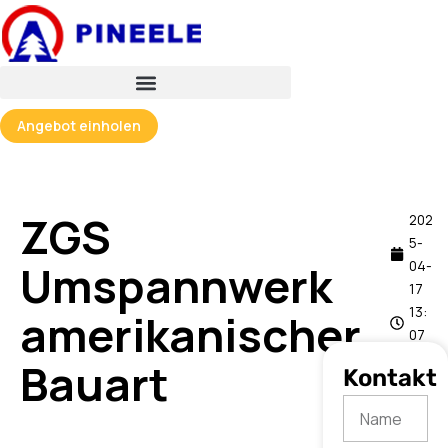
跳
至
内
容
Angebot einholen
ZGS
202
5-
Umspannwerk
04-
17
13:
amerikanischer
07
Bauart
Kontakt
Name