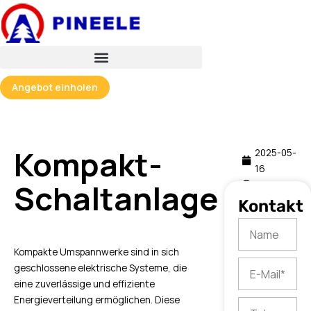
跳
至
内
容
Angebot einholen
Kompakt-
2025-05-
16
Schaltanlage
08:08
Kontakt
Name
Kompakte Umspannwerke sind in sich
E-
geschlossene elektrische Systeme, die
Mail
eine zuverlässige und effiziente
Energieverteilung ermöglichen. Diese
Tel.