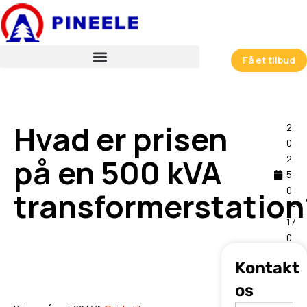
跳
至
内
容
Få et tilbud
Hvad er prisen
2
0
på en 500 kVA
2
5-
0
transformerstation
5-
17
0
0:
Kontakt
51
os