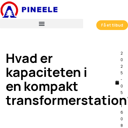
跳
至
内
容
Få et tilbud
Hvad er
2
0
kapaciteten i
2
5
-
en kompakt
0
5
transformerstation
-
1
6
0
8