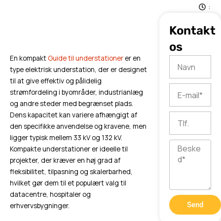
:
5
Kontakt
7
os
En kompakt
Guide til understationer
er en
Navn
type elektrisk understation, der er designet
til at give effektiv og pålidelig
E-
strømfordeling i byområder, industrianlæg
mail
og andre steder med begrænset plads.
Dens kapacitet kan variere afhængigt af
Tlf.
den specifikke anvendelse og kravene, men
ligger typisk mellem 33 kV og 132 kV.
Besked
Kompakte understationer er ideelle til
projekter, der kræver en høj grad af
fleksibilitet, tilpasning og skalerbarhed,
hvilket gør dem til et populært valg til
datacentre, hospitaler og
Send
erhvervsbygninger.