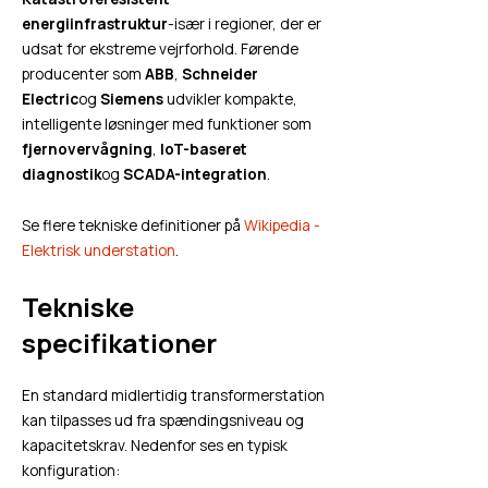
energiinfrastruktur
-især i regioner, der er
udsat for ekstreme vejrforhold. Førende
producenter som
ABB
,
Schneider
Electric
og
Siemens
udvikler kompakte,
intelligente løsninger med funktioner som
fjernovervågning
,
IoT-baseret
diagnostik
og
SCADA-integration
.
Se flere tekniske definitioner på
Wikipedia -
Elektrisk understation
.
Tekniske
specifikationer
En standard midlertidig transformerstation
kan tilpasses ud fra spændingsniveau og
kapacitetskrav. Nedenfor ses en typisk
konfiguration: