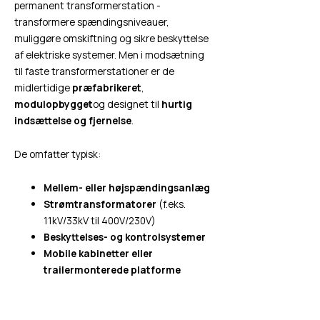
permanent transformerstation -
transformere spændingsniveauer,
muliggøre omskiftning og sikre beskyttelse
af elektriske systemer. Men i modsætning
til faste transformerstationer er de
midlertidige
præfabrikeret
,
modulopbygget
og designet til
hurtig
indsættelse og fjernelse
.
De omfatter typisk:
Mellem- eller højspændingsanlæg
Strømtransformatorer
(f.eks.
11kV/33kV til 400V/230V)
Beskyttelses- og kontrolsystemer
Mobile kabinetter eller
trailermonterede platforme