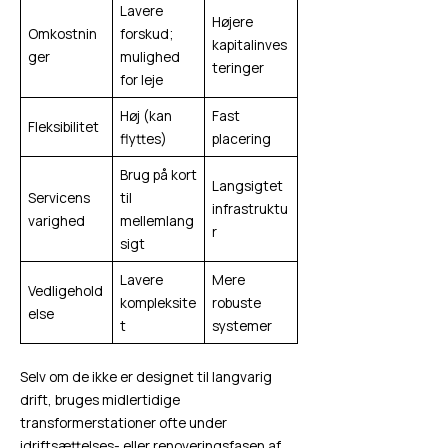
Lavere
Højere
Omkostnin
forskud;
kapitalinves
ger
mulighed
teringer
for leje
Høj (kan
Fast
Fleksibilitet
flyttes)
placering
Brug på kort
Langsigtet
Servicens
til
infrastruktu
varighed
mellemlang
r
sigt
Lavere
Mere
Vedligehold
kompleksite
robuste
else
t
systemer
Selv om de ikke er designet til langvarig
drift, bruges midlertidige
transformerstationer ofte under
idriftsættelses- eller renoveringsfasen af