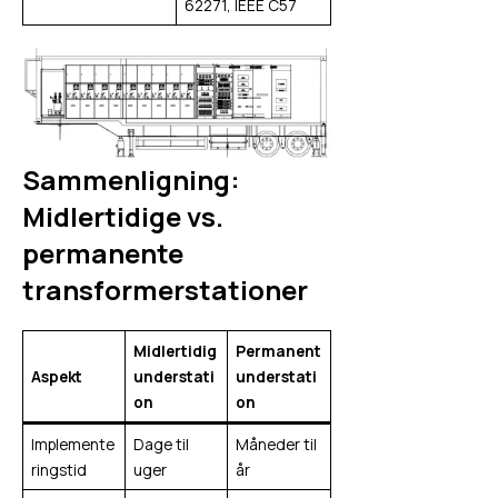
62271, IEEE C57
Sammenligning:
Midlertidige vs.
permanente
transformerstationer
Midlertidig
Permanent
Aspekt
understati
understati
on
on
Implemente
Dage til
Måneder til
ringstid
uger
år