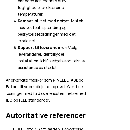
enheden kan modstå støv,
fugtighed eller ekstreme
temperaturer.
Kompatibilitet med nettet
: Match
input/output-spænding og
beskyttelsesordninger med det
lokale net.
Support til leverandører
: Vælg
leverandører, der tilbyder
installation, idriftsættelse og teknisk
assistance på stedet.
Anerkendte mærker som
PINEELE
,
ABB
og
Eaton
tilbyder udlejning og nøglefærdige
løsninger med fuld overensstemmelse med
IEC
og
IEEE
standarder.
Autoritative referencer
IEEE Std C37™-serien
: Beskyttelse