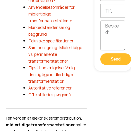
understation?
Tlf.
Anvendelsesområder for
midlertidige
transformatorstationer
Besked
Markedstendenser og
baggrund
Tekniske specifikationer
Sammenligning: Midlertidige
vs. permanente
Send
transformerstationer
Tips til udvælgelse: Vælg
den rigtige midlertidige
transformerstation
Autoritative referencer
Ofte stillede spørgsmål
I en verden af elektrisk strømdistribution,
midlertidige transformerstationer
spiller