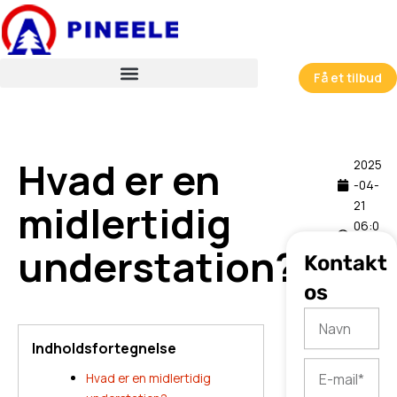
跳
至
内
容
Få et tilbud
Hvad er en
2025
-04-
midlertidig
21
06:0
7
understation?
Kontakt
os
Navn
Indholdsfortegnelse
E-
Hvad er en midlertidig
mail