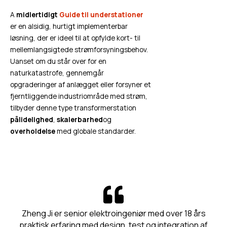
A
midlertidigt
Guide til understationer
er en alsidig, hurtigt implementerbar
løsning, der er ideel til at opfylde kort- til
mellemlangsigtede strømforsyningsbehov.
Uanset om du står over for en
naturkatastrofe, gennemgår
opgraderinger af anlægget eller forsyner et
fjerntliggende industriområde med strøm,
tilbyder denne type transformerstation
pålidelighed
,
skalerbarhed
og
overholdelse
med globale standarder.
Zheng Ji er senior elektroingeniør med over 18 års
praktisk erfaring med design, test og integration af