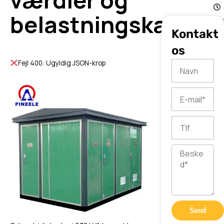
værdier og
belastningskapacit
Kontakt
os
Fejl 400: Ugyldig JSON-krop
Navn
E-
mail
Tlf.
Besked
Send