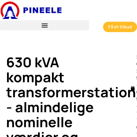
跳
至
内
容
Få et tilbud
630 kVA
kompakt
transformerstation
- almindelige
nominelle