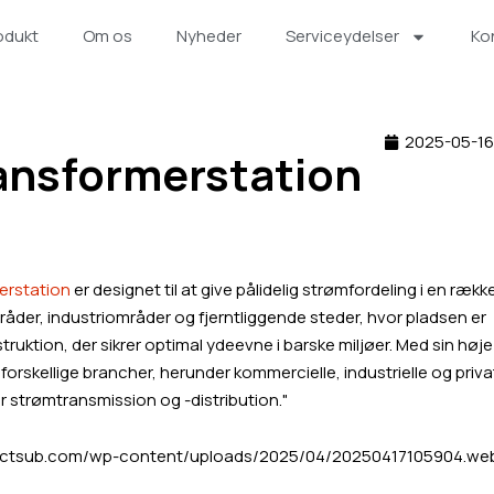
odukt
Om os
Nyheder
Serviceydelser
Ko
2025-05-16
ansformerstation
erstation
er designet til at give pålidelig strømfordeling i en rækk
råder, industriområder og fjerntliggende steder, hvor pladsen er
ktion, der sikrer optimal ydeevne i barske miljøer. Med sin høje
forskellige brancher, herunder kommercielle, industrielle og priv
for strømtransmission og -distribution."
pactsub.com/wp-content/uploads/2025/04/20250417105904.we