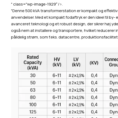
" class="wp-image-1929″ />.
"Denne 500 kVA transformerstation er kompakt og effektiv og
anvendelser. Med et kompakt fodaftryk er den ideel til by- 
avanceret teknologi og et robust design, der sikrer høj y
også nem at installere og transportere, hvilket reducerer i
pålidelig strøm, som f.eks. datacentre, produktionsfacilitet