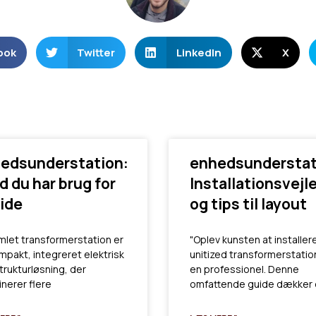
ook
Twitter
LinkedIn
X
edsunderstation:
enhedsunderstat
d du har brug for
Installationsvejl
vide
og tips til layout
mlet transformerstation er
"Oplev kunsten at installer
mpakt, integreret elektrisk
unitized transformerstati
trukturløsning, der
en professionel. Denne
nerer flere
omfattende guide dækker