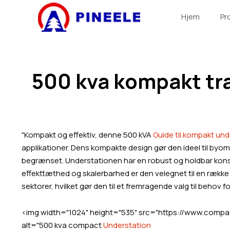
跳
Hjem
Pr
至
内
容
500 kva kompakt tr
"Kompakt og effektiv, denne 500 kVA
Guide til kompakt und
applikationer. Dens kompakte design gør den ideel til byom
begrænset. Understationen har en robust og holdbar konstru
effekttæthed og skalerbarhed er den velegnet til en række 
sektorer, hvilket gør den til et fremragende valg til behov 
<img width="1024" height="535" src="https://www.com
alt="500 kva compact
Understation