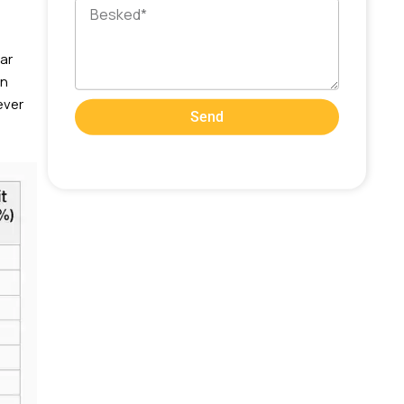
Besked
har
en
æver
Send