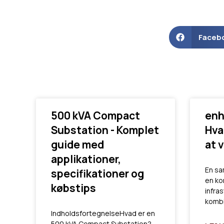
Faceb
500 kVA Compact
enh
Substation - Komplet
Hva
guide med
at 
applikationer,
En sa
specifikationer og
en ko
købstips
infras
kombi
IndholdsfortegnelseHvad er en
500 kVA Compact Substation?