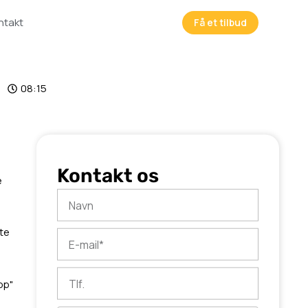
ntakt
Få et tilbud
08:15
Kontakt os
e
Navn
ate
E-
mail
Tlf.
bp"