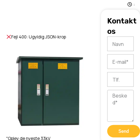
:
2
6
Kontakt
os
Fejl 400: Ugyldig JSON-krop
Navn
E-
mail
Tlf.
Besked
Send
"Oplev de nyeste 33kV