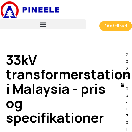
跳
至
内
容
Få et tilbud
33kV
2
0
transformerstation
2
5
-
i Malaysia - pris
0
5
og
-
1
specifikationer
7
0
1