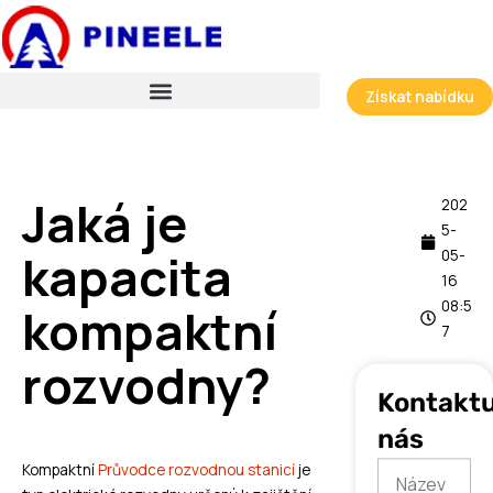
Přeskočit
na
obsah
Získat nabídku
Jaká je
202
5-
kapacita
05-
16
08:5
kompaktní
7
rozvodny?
Kontaktu
nás
Kompaktní
Průvodce rozvodnou stanicí
je
Název