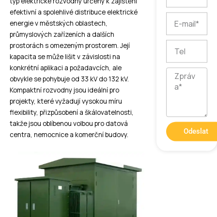
typ elektrické rozvodny určený k zajištění
efektivní a spolehlivé distribuce elektrické
E-
energie v městských oblastech,
mail
průmyslových zařízeních a dalších
Tel
prostorách s omezeným prostorem. Její
kapacita se může lišit v závislosti na
konkrétní aplikaci a požadavcích, ale
Zpráva
obvykle se pohybuje od 33 kV do 132 kV.
Kompaktní rozvodny jsou ideální pro
projekty, které vyžadují vysokou míru
flexibility, přizpůsobení a škálovatelnosti,
takže jsou oblíbenou volbou pro datová
Odeslat
centra, nemocnice a komerční budovy.