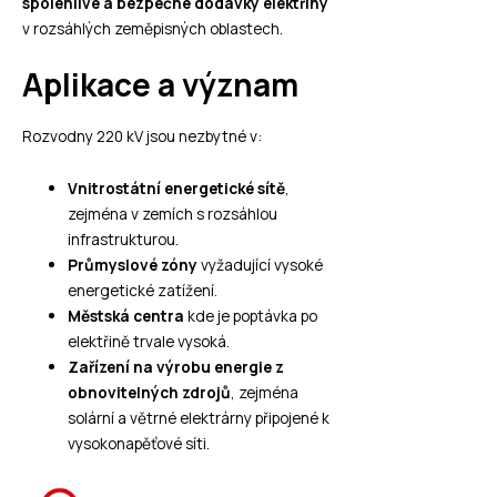
spolehlivé a bezpečné dodávky elektřiny
v rozsáhlých zeměpisných oblastech.
Aplikace a význam
Rozvodny 220 kV jsou nezbytné v:
Vnitrostátní energetické sítě
,
zejména v zemích s rozsáhlou
infrastrukturou.
Průmyslové zóny
vyžadující vysoké
energetické zatížení.
Městská centra
kde je poptávka po
elektřině trvale vysoká.
Zařízení na výrobu energie z
obnovitelných zdrojů
, zejména
solární a větrné elektrárny připojené k
vysokonapěťové síti.