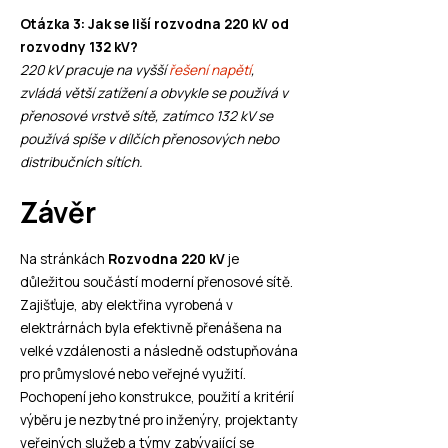
Otázka 3: Jak se liší rozvodna 220 kV od
rozvodny 132 kV?
220 kV pracuje na vyšší
řešení napětí
,
zvládá větší zatížení a obvykle se používá v
přenosové vrstvě sítě, zatímco 132 kV se
používá spíše v dílčích přenosových nebo
distribučních sítích.
Závěr
Na stránkách
Rozvodna 220 kV
je
důležitou součástí moderní přenosové sítě.
Zajišťuje, aby elektřina vyrobená v
elektrárnách byla efektivně přenášena na
velké vzdálenosti a následně odstupňována
pro průmyslové nebo veřejné využití.
Pochopení jeho konstrukce, použití a kritérií
výběru je nezbytné pro inženýry, projektanty
veřejných služeb a týmy zabývající se