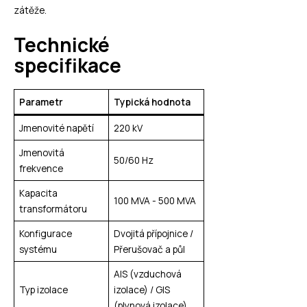
zátěže.
Technické
specifikace
Parametr
Typická hodnota
Jmenovité napětí
220 kV
Jmenovitá
50/60 Hz
frekvence
Kapacita
100 MVA - 500 MVA
transformátoru
Konfigurace
Dvojitá přípojnice /
systému
Přerušovač a půl
AIS (vzduchová
Typ izolace
izolace) / GIS
(plynová izolace)