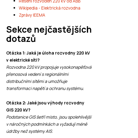
Řešení rozvoden 220 kV od ABB
Wikipedia - Elektrická rozvodna
Zprávy IEEMA
Sekce nejčastějších
dotazů
Otázka 1: Jaká je úloha rozvodny 220 kV
v elektrické síti?
Rozvodna 220 kV propojuje vysokonapěťová
přenosová vedení s regionálními
distribučními sítěmi a umožňuje
transformaci napětí a ochranu systému.
Otázka 2: Jaké jsou výhody rozvodny
GIS 220 kV?
Podstanice GIS šetří místo, jsou spolehlivější
v náročných podmínkách a vyžadují méně
údržby než systémy AIS.