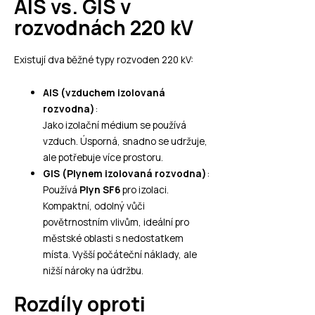
AIS vs. GIS v
rozvodnách 220 kV
Existují dva běžné typy rozvoden 220 kV:
AIS (vzduchem izolovaná
rozvodna)
:
Jako izolační médium se používá
vzduch. Úsporná, snadno se udržuje,
ale potřebuje více prostoru.
GIS (Plynem izolovaná rozvodna)
:
Používá
Plyn SF6
pro izolaci.
Kompaktní, odolný vůči
povětrnostním vlivům, ideální pro
městské oblasti s nedostatkem
místa. Vyšší počáteční náklady, ale
nižší nároky na údržbu.
Rozdíly oproti