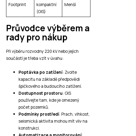
Footprint
kompaktní
Menší
(GIS)
Průvodce výběrem a
rady pro nákup
Při výběru rozvodny 220 kV nebo jejích
součástí je třeba vzít v úvahu:
Poptávka po zatížení
: Zvolte
kapacitu na základě předpovědi
špičkového a budoucího zatížení.
Dostupnost prostoru
: GIS
používejte tam, kde je omezený
počet pozemků.
Podmínky prostředí
: Prach, vlhkost,
seismická aktivita mohou mít vliv na
konstrukci.
Automatizace a monitorování
: