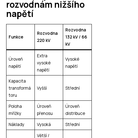
rozvodnám nižšího
napětí
Rozvodna
Rozvodna
Funkce
132 kV / 66
220 kV
kV
Extra
Úroveň
Vysoké
vysoké
napětí
napětí
napětí
Kapacita
transformá
Vyšší
Střední
toru
Poloha
Úroveň
Úroveň
mřížky
přenosu
distribuce
Náklady
Vysoká
Střední
Větší /