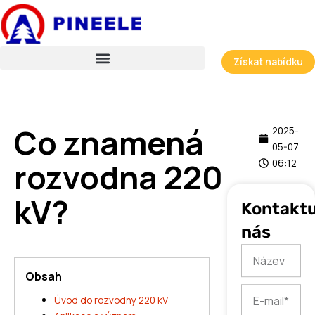
Přeskočit
na
obsah
Získat nabídku
Co znamená
2025-
05-07
rozvodna 220
06:12
kV?
Kontaktu
nás
Název
Obsah
E-
Úvod do rozvodny 220 kV
mail