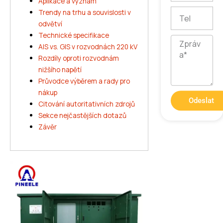
Aplikace a význam
Tel
Trendy na trhu a souvislosti v
odvětví
Technické specifikace
Zpráva
AIS vs. GIS v rozvodnách 220 kV
Rozdíly oproti rozvodnám
nižšího napětí
Průvodce výběrem a rady pro
nákup
Odeslat
Citování autoritativních zdrojů
Sekce nejčastějších dotazů
Závěr