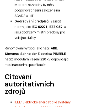
Moderní rozvodny by měly
podporovat řízení založené na
SCADA a IoT.
Dodržování předpisů
: Zajistit
normy jako
IEC 62271
,
IEEE C37
, a
jsou dodrženy místní předpisy pro
veřejné služby.
Renomovaní výrobci jako např.
ABB
,
Siemens
,
Schneider Electric
a
PINEELE
nabízí modulární řešení 220 kV odpovídající
mezinárodním specifikacím.
Citování
autoritativních
zdrojů
IEEE: Elektrické energetické systémy