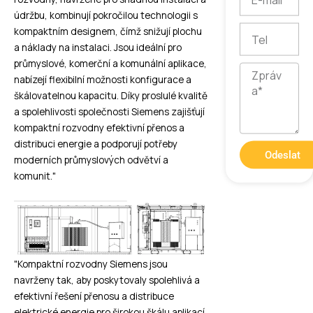
mail
údržbu, kombinují pokročilou technologii s
Tel
kompaktním designem, čímž snižují plochu
a náklady na instalaci. Jsou ideální pro
průmyslové, komerční a komunální aplikace,
Zpráva
nabízejí flexibilní možnosti konfigurace a
škálovatelnou kapacitu. Díky proslulé kvalitě
a spolehlivosti společnosti Siemens zajišťují
kompaktní rozvodny efektivní přenos a
distribuci energie a podporují potřeby
Odeslat
moderních průmyslových odvětví a
komunit."
"Kompaktní rozvodny Siemens jsou
navrženy tak, aby poskytovaly spolehlivá a
efektivní řešení přenosu a distribuce
elektrické energie pro širokou škálu aplikací.