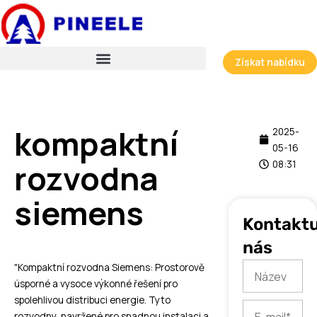
Přeskočit
na
obsah
Získat nabídku
kompaktní
2025-
05-16
rozvodna
08:31
siemens
Kontaktu
nás
Název
"Kompaktní rozvodna Siemens: Prostorově
úsporné a vysoce výkonné řešení pro
spolehlivou distribuci energie. Tyto
E-
rozvodny, navržené pro snadnou instalaci a