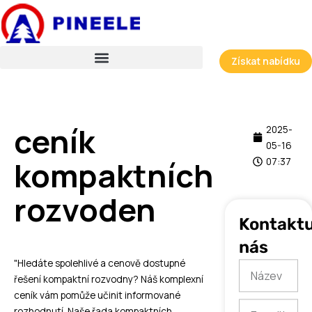
Přeskočit
na
obsah
Získat nabídku
ceník
2025-
05-16
kompaktních
07:37
rozvoden
Kontaktu
nás
"Hledáte spolehlivé a cenově dostupné
Název
řešení kompaktní rozvodny? Náš komplexní
ceník vám pomůže učinit informované
E-
rozhodnutí. Naše řada kompaktních