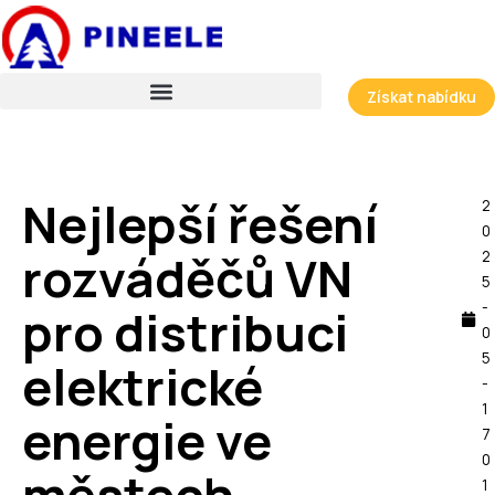
Přeskočit
na
obsah
Získat nabídku
Nejlepší řešení
2
0
rozváděčů VN
2
5
-
pro distribuci
0
5
elektrické
-
1
energie ve
7
0
1