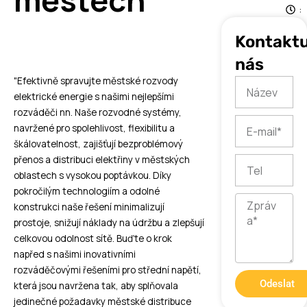
městech
:
5
Kontaktu
7
nás
"Efektivně spravujte městské rozvody
Název
elektrické energie s našimi nejlepšími
rozváděči nn. Naše rozvodné systémy,
E-
navržené pro spolehlivost, flexibilitu a
mail
škálovatelnost, zajišťují bezproblémový
přenos a distribuci elektřiny v městských
Tel
oblastech s vysokou poptávkou. Díky
pokročilým technologiím a odolné
Zpráva
konstrukci naše řešení minimalizují
prostoje, snižují náklady na údržbu a zlepšují
celkovou odolnost sítě. Buďte o krok
napřed s našimi inovativními
rozváděčovými řešeními pro střední napětí,
Odeslat
která jsou navržena tak, aby splňovala
jedinečné požadavky městské distribuce