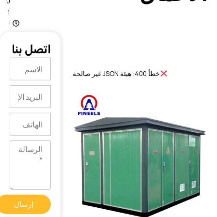
0
1
:
1
4
اتصل بنا
الاسم
خطأ 400: هيئة JSON غير صالحة
البريد
الإلكتروني
الهاتف
الرسالة
إرسال