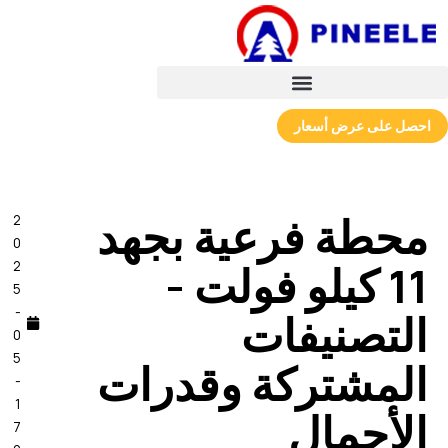
احصل على عرض أسعار
محطة فرعية بجهد
2
0
11 كيلو فولت -
2
5
-
التصنيفات
0
5
المشتركة وقدرات
-
1
الأحمال
7