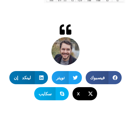
فيسبوك
تويتر
لينكد إن
X
سكايب