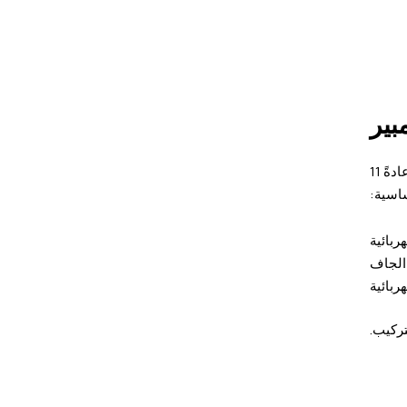
إن المحطة الفرعية المدمجة 1000 كيلو فولت أمبير هي في جوهرها وحدة معيارية مسبقة الصنع مصممة لتحويل الكهرباء ذات الجهد العالي (عادةً 11
الجاف
ربائية
تركيب.