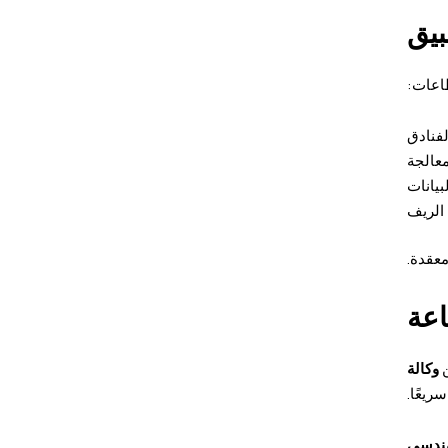
بيق
فنادق
معالجة
بيانات
 الريف
معقدة.
اعة
ن
وكالة
ريعًا.
هندسي