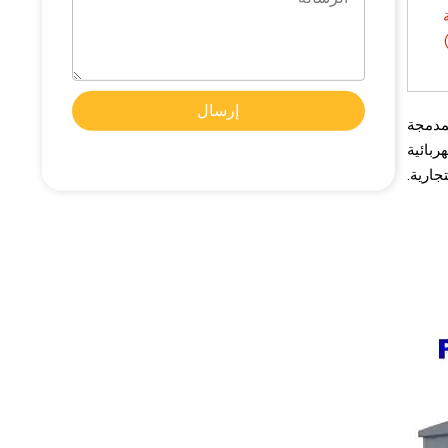
إرسال
لمدمجة
ربائية
جارية.