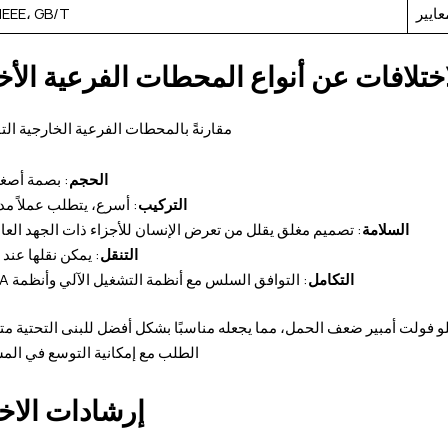
عايير
 IEEE، GB/T
اختلافات عن أنواع المحطات الفرعية الأ
مقارنةً بالمحطات الفرعية الخارجية التق
الحجم
: بصمة أصغر
التركيب
: أسرع، يتطلب عملاً مدني
السلامة
: تصميم مغلق يقلل من تعرض الإنسان للأجزاء ذات الجهد العال
التنقل
: يمكن نقلها عند 
التكامل
: التوافق السلس مع أنظمة التشغيل الآلي وأنظمة SCADA
ابل وحدة بقدرة 500 كيلو فولت أمبير، يدعم الطراز 1000 كيلو فولت أمبير ضعف الحمل، مما يجعله مناسبًا بشكل أفضل للبنى التح
الطلب مع إمكانية التوسع في الم
إرشادات الاخت