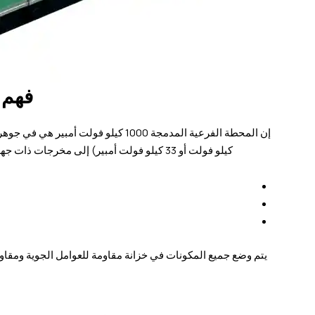
فهم محط
كيلو فولت أو 33 كيلو فولت أمبير) إلى مخرجات ذات جهد منخفض قابلة للاستخدام (عادةً 0.4 كيلو فولت). وهي تضم ثلاثة مكونات أساسية:
يتم وضع جميع المكونات في خزانة مقاومة للعوامل الجوية ومقاوم