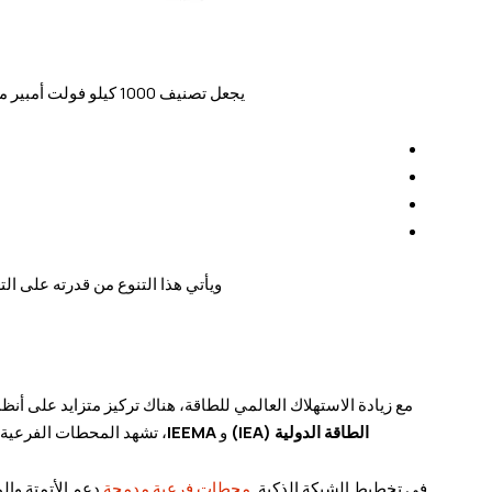
يجعل تصنيف 1000 كيلو فولت أمبير من هذه المحطة الفرعية المدمجة خياراً متعدد الاستخدامات في مختلف القطاعات:
ويأتي هذا التنوع من قدرته على الت
مع زيادة الاستهلاك العالمي للطاقة، هناك تركيز متزايد على أنظمة
الطاقة الدولية (IEA)
و
IEEMA
، تشهد المحطات الفرعية ا
في تخطيط الشبكة الذكية,
محطات فرعية مدمجة
دعم الأتمتة والم