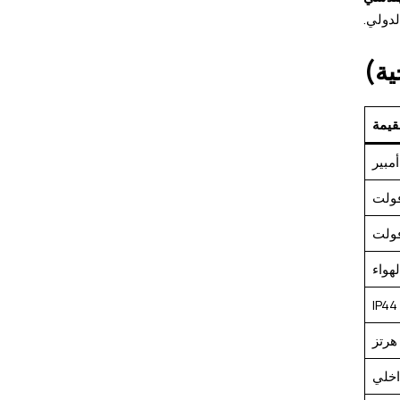
لدولي.
ية)
قيمة
هواء
IP44 
خلي