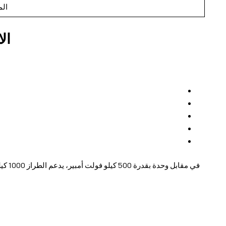
الم
ال
في مق