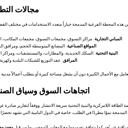
مجالات التط
المباني التجارية
: مراكز التسوق، مجمعات التسوق، مجمعات المكاتب، ال
المواقع الصناعية
: المصانع المتوسطة الحجم، ومرافق ال
البنية التحتية
: السكك الحديدية، والمطارات، والمستشفيات، ومراكز ال
المرافق
: عقد التوزيع للشبكات البلدية وكهربة
عامل مع الأحمال الكبيرة دون أن يشغل مساحة كبيرة أو يتطلب أعمالاً مدنية 
اتجاهات السوق وسياق الصن
 الطاقة اللامركزية والبنية التحتية سريعة الانتشار. ووفقاً لتقارير صادرة ع
لمدمجة نموًا مطردًا في الطلب، خاصة في الدول النامية التي تشهد تحضرًا س
راقبة عن بُعد. كما يتوافق تصميمها مع المعايير الموصى بها من قبل
معهد م