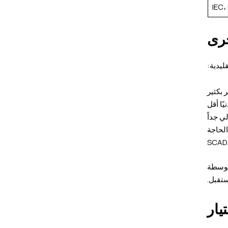
IEC،
خرى
ليدية:
 بكثير
ًا أقل
ي جداً
الحاجة
تية متوسطة
ستقبل.
يار