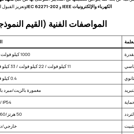
الكهرباء والإلكترونيات IEEE
و
IEC 62271-202
وتعزيز القبول ا
المواصفات الفنية (القيم النموذج
علمة
ال
قدرة
1000 كيلو فولت أمبير
ساسي
11 كيلو فولت / 22 كيلو فولت / 33 كيلو فولت
ثانوي
0.4 كيلو فولت
تبريد
مغمورة بالزيت/مبرد بال
حماية
/ IP54
لتردد
50 هرتز/60 هرتز
تثبيت
خارجي/دا