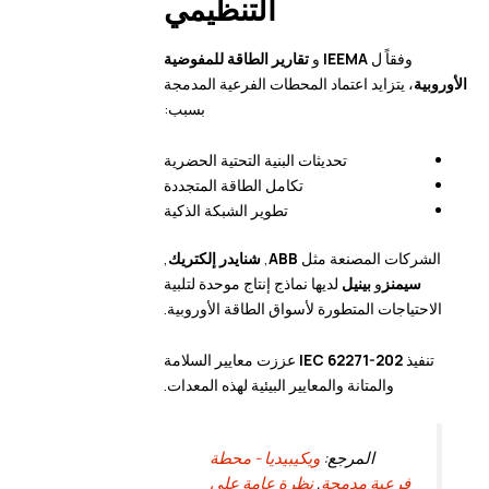
التنظيمي
وفقاً ل
IEEMA
و
تقارير الطاقة للمفوضية
الأوروبية
، يتزايد اعتماد المحطات الفرعية المدمجة
بسبب:
تحديثات البنية التحتية الحضرية
تكامل الطاقة المتجددة
تطوير الشبكة الذكية
الشركات المصنعة مثل
ABB
,
شنايدر إلكتريك
,
سيمنز
و
بينيل
لديها نماذج إنتاج موحدة لتلبية
الاحتياجات المتطورة لأسواق الطاقة الأوروبية.
تنفيذ
IEC 62271-202
عززت معايير السلامة
والمتانة والمعايير البيئية لهذه المعدات.
المرجع:
ويكيبيديا - محطة
فرعية مدمجة
,
نظرة عامة على